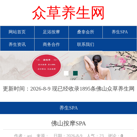
众草养生网
网站首页
足浴按摩
桑拿会所
养生SPA
养生资讯
商务合作
联系我们
更新时间：2026-8-9 现已经收录1895条佛山众草养生网
信息
养生SPA
佛山按摩SPA
作者：aqi 来源： 日期：2026-8-9 人气：
23
评论：
0