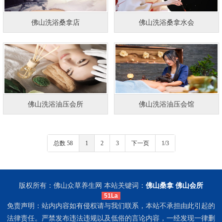
佛山洗浴桑拿店
佛山洗浴桑拿水会
佛山洗浴油压会所
佛山洗浴油压会馆
总数 58
1
2
3
下一页
1/3
版权所有：佛山众草养生网 本站关键词：
佛山桑拿
佛山会所
51La
免责声明：站内内容如有侵权请与我们联系，本站不承担由此引起的
法律责任。严禁发布违法违规以及低俗的言论内容，一经发现一律删