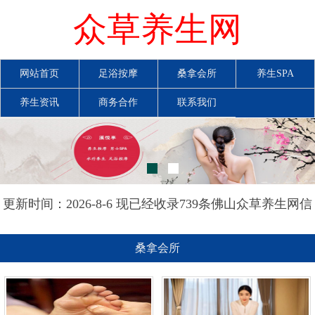
众草养生网
网站首页
足浴按摩
桑拿会所
养生SPA
养生资讯
商务合作
联系我们
更新时间：2026-8-6 现已经收录739条佛山众草养生网信
息
桑拿会所