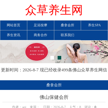
众草养生网
网站首页
足浴按摩
桑拿会所
养生SPA
养生资讯
商务合作
联系我们
更新时间：2026-8-7 现已经收录499条佛山众草养生网信
息
桑拿会所
佛山保健会所
作者：aqi 来源： 日期：2026-8-7 人气：
8
评论：
0