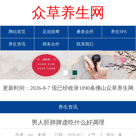
众草养生网
网站首页
足浴按摩
桑拿会所
养生SPA
养生资讯
商务合作
联系我们
更新时间：2026-8-7 现已经收录1890条佛山众草养生网
信息
养生资讯
男人肝肺脾虚吃什么好调理
作者：aqi 来源： 日期：2026-8-7 人气：
3
评论：
0