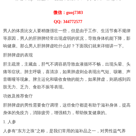
微信：guoj7383
QQ: 344772577
男人的体质比女人要稍微强壮一些，但是由于工作、生活节奏不规律
等原因，男人的肝肺脾经常出现虚弱的状况，导致身体机能下降，影
响健康。那么男人肝肺脾虚吃什么好？下面我们就来详细讲一下。
肝肺脾虚的表现
肝主疏泄，主藏血，肝气不调容易导致血液循环不畅，出现头晕、头
痛等症状。肺主呼吸，喜清凉，如果肺虚则会表现出气短、咳嗽、声
音嘶哑等现象。脾主运化和吸收食物的能力，如果脾虚，则易感到四
肢无力、乏力、食欲不振等表现。
功效及推荐食疗
肝肺脾虚的男性需要食疗调理，这些食疗都是有助于滋补身体，提高
身体的免疫力，消除疲劳，增强精力，帮助恢复健康的。
1. 人参
人参有“东方之珠”之称，是我们常用的滋补品之一，对男性益气养