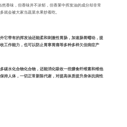
当然香味，但香味并不浓郁，但香莱中挥发油的成分却非常
多就会被大家当蔬菜水果炒着吃。
外它带有的挥发油还能柔和刺激性胃肠，加速肠胃蠕动，提
收工作能力，也可以防止胃寒胃痛等多种多样欠佳病症产
多碳水化合物化合物，还能消化吸收一些膳食纤维素和维他
保持人体，一切正常新陈代谢，对提高体质提升身体抗病性