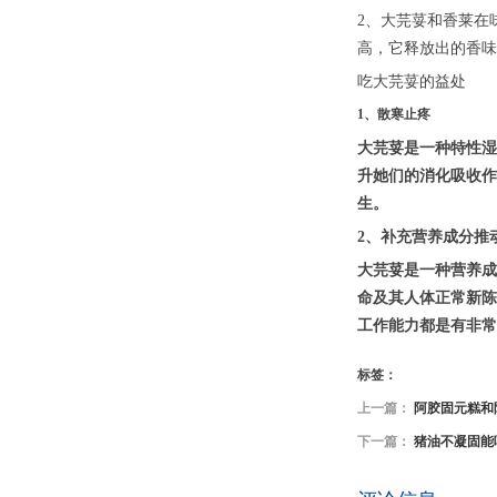
2、大芫荽和香莱在
高，它释放出的香味
吃大芫荽的益处
1、散寒止疼
大芫荽是一种特性湿
升她们的消化吸收作
生。
2、补充营养成分推
大芫荽是一种营养成
命及其人体正常新陈
工作能力都是有非常
标签：
上一篇：
阿胶固元糕和
下一篇：
猪油不凝固能